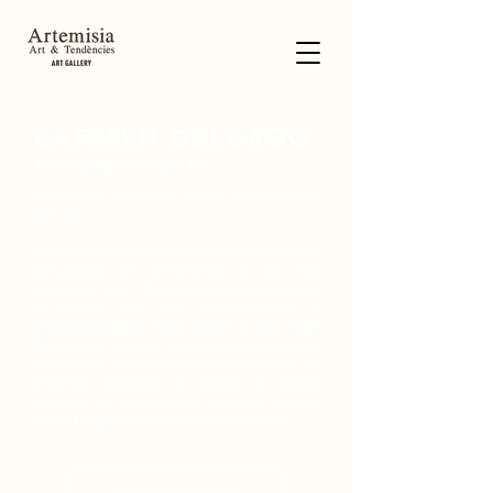
CARMEN DELGADO
Pintora (Barcelona, 1949)
Licenciada en Bellas Artes, especialidad
pintura.
Los referentes de la artista proceden de la
naturaleza: los horizontes, la luz, los
árboles, el mar… Trabaja a partir de apuntes
al natural que van evolucionando y
transformándose hasta llegar la obra final.
Es en este instante cuando algunos de los
elementos inspiradores se manifiestan de
distintas maneras: a veces se dejan
entrever en sus pinturas, otras se funden
con el lenguaje plástico, la abstracción.