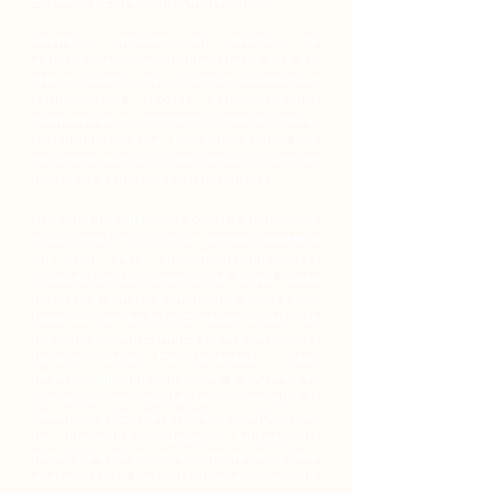
Bruselas y Estrasburgo, entre otros.
Miembro fundador del colectivo de
artistas plásticos mediterráneos Ras El-
Hanut (1994) y del colectivo Riudebitlles
Territoriod’Art (2015). Estos hechos
demuestran su compromiso con la pintura,
entendiendo esta no solo como una
expresión plástica sino también como un
medio de activismo social y cultural.
Con una predilección por el papel, no en
vano David creció en un molino papelero
de Sant Pere de Riudebitlles, las
arquitectónicas pinturas de David Ribas
tienden a sintetizar manchas y líneas en
favor de formas estructuradas a partir de
los colores. Una definida paleta de colores
terrosos, azules mediterráneos y rojos
intensos dibujan orgánicas y sugerentes
composiciones abstractas. A menudo el
talentoso gesto del artista se combina con
las diferentes calidades y arrugas del
papel. De este modo, el soporte de la obra
acaba siendo parte intrínseca y esencial