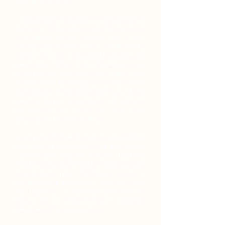
de la misma obra.
El protagonismo del elemento papel en las
obras de Ribas no es producto de la
casualidad. Utiliza papeles que tienen
más de sesenta años, material conservado
de las fábricas y diferentes molinos de
papeleros, todos ellos próximos a su
territorio, que desde el s. XVIII fabricaban
este material. En tiempo de obsolescencia
programada David Ribas hace que estos
papeles hayan acontecido un soporte
reconvertido en obras de arte, ¿una
declaración de intenciones?
La singularidad de la obra de David Ribas
radica en la dialéctica entre los colores
cálidos que emplea (resulta bastante
evidente que su propuesta colorista está
influenciada por distintos viajes a
Marruecos), la abstracción geométrica de
sus figuras y la conceptualidad de su
trabajo en el momento que incorpora
palabras y frases a sus obras.