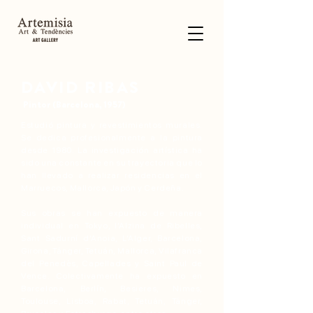
DAVID RIBAS
Pintor (Barcelona, 1957)
Estudió pintura y revestimientos murales.
Se dedica profesionalmente a la pintura
desde 1980. La investigación artística ha
sido una constante en su trayectoria que lo
han llevado a realizar residencias en el
Marruecos, Mallorca, Japón y Cerdeña.
Sus obras se han expuesto de manera
individual en Tokyo, l’Alzina de Ribelles,
Sant Sadurní d’Anoia, L’Alger, Barcelona,
Girona, Tánger, Tetuán, Mallorca, Vilafranca
del Penedès, Capellades y Saint Paul de
Vence. Colectivamente ha expuesto en
Barcelona, Berlín, Besieres, Nimes,
Toulouse, Lisboa, Rabat, Tetuán, Tánger,