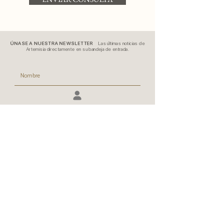
ÚNASE A NUESTRA NEWSLETTER
Las últimas noticias de
Artemisia directamente en su bandeja de entrada.
SUSCRIPCIÓN
Conéctese con nosotros