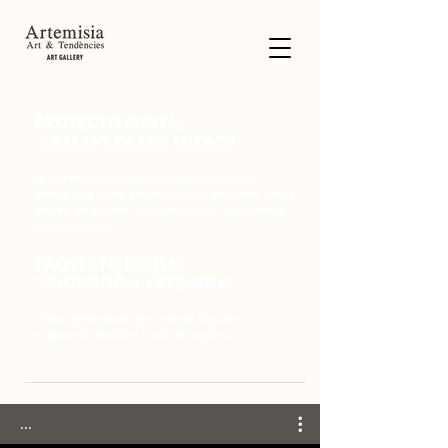
PROYECTO DIGITAL
"LA LLAVE DE LOS SUEÑOS"
Referenciando la obra de Magritte damos la
bienvenida a este proyecto donde, mediante vídeos
breves, un invitado reflexiona sobre una cuestión
relativa al arte.
PROYECTO DIGITAL
"SHOWROOM ARTEMISIA"
Vídeos presentados por Cristina Requena
explicando obras del fondo de la galería.
...