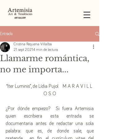
Entrada
Cristina Requena Villalba
21 sept 2021
4 min de lectura
Llamarme romántica,
no me importa...
“Iter Luminis”, de Lídia Pujol   M A R A V I L L 
O S O
¿Por dónde empiezo?  Si fuera Artemisia 
quien escribiera esta entrada se 
documentaria antes de redactar una sola 
palabra: que es, de donde sale, que 
pretende... en fin, el currículum vitae del 