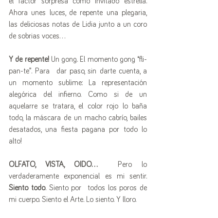
el factor sorpresa como invitado estrella. 
Ahora unes luces, de repente una plegaria, 
las deliciosas notas de Lidia junto a un coro 
de sobrias voces...
Y de repente!
 Un gong. El momento gong “fli-
pan-te”. Para  dar paso, sin darte cuenta, a 
un momento sublime: La representación 
alegórica del infierno. Como si de un 
aquelarre se tratara, el color rojo lo baña 
todo, la máscara de un macho cabrío, bailes 
desatados, una fiesta pagana por todo lo 
alto!
OLFATO, VISTA, OIDO...
  Pero lo 
verdaderamente exponencial es mi sentir. 
Siento todo
. Siento por  todos los poros de 
mi cuerpo. Siento el Arte. Lo siento. Y lloro.