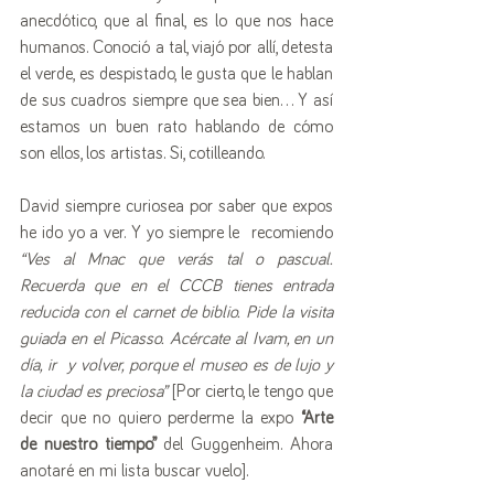
anecdótico, que al final, es lo que nos hace 
humanos. Conoció a tal, viajó por allí, detesta 
el verde, es despistado, le gusta que le hablan 
de sus cuadros siempre que sea bien… Y así 
estamos un buen rato hablando de cómo 
son ellos, los artistas. Si, cotilleando.
David siempre curiosea por saber que expos 
he ido yo a ver. Y yo siempre le  recomiendo 
“Ves al Mnac que verás tal o pascual. 
Recuerda que en el CCCB tienes entrada 
reducida con el carnet de biblio. Pide la visita 
guiada en el Picasso. Acércate al Ivam, en un 
día, ir  y volver, porque el museo es de lujo y 
la ciudad es preciosa”
 [Por cierto, le tengo que 
decir que no quiero perderme la expo 
“Arte 
de nuestro tiempo”
 del Guggenheim. Ahora 
anotaré en mi lista buscar vuelo].