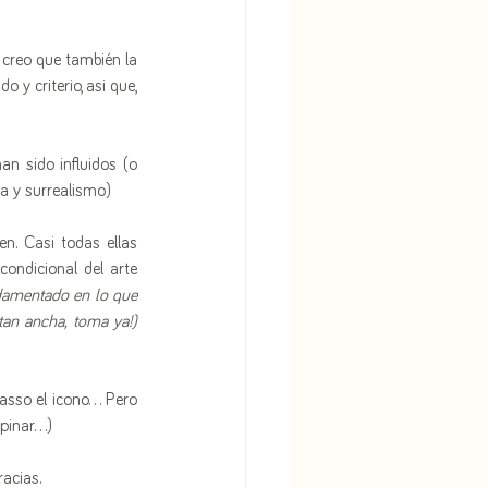
 creo que también la 
y criterio, asi que, 
n sido influidos (o 
sa y surrealismo)
. Casi todas ellas 
ondicional del arte 
damentado en lo que 
tan ancha, toma ya!)
sso el icono... Pero 
inar...)
racias.