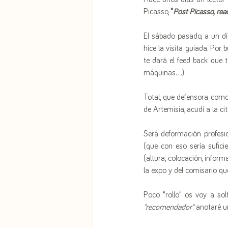
Picasso, 
"
Post Picasso, re
El sábado pasado, a un día
hice la visita guiada. Por
te dará el feed back que 
máquinas...)
Total, que defensora como
de Artemisia, acudí a la c
Será deformación profesio
(que con eso sería suficie
(altura, colocación, inform
la expo y del comisario qu
"recomendador"
 anotaré u