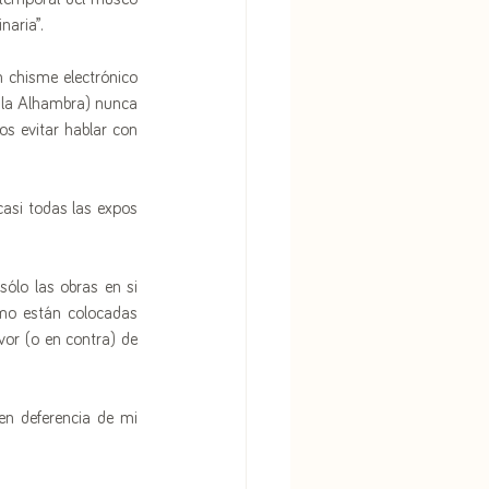
naria”.
 chisme electrónico 
 la Alhambra) nunca 
s evitar hablar con 
asi todas las expos 
ólo las obras en si 
omo están colocadas 
vor (o en contra) de 
Poco "rollo" os voy a soltar de esta expo porque llegáis tarde si no la habéis visto... pero si, en deferencia de mi 