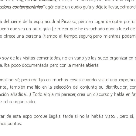
accions contemporànies"
, agénciate un audio guía y déjate llevar, extraordi
 del cierre de la expo, acudí al Picasso, pero en lugar de optar por un
 bueno que sea un auto guía (el mejor que he escuchado nunca fue el de
te ofrece una persona (tiempo al tiempo, seguro, pero mientras podamo
 soy de las visitas comentadas, no en vano yo las suelo organizar en c
ita. Iba poco documentada pero con la mente abierta. 
nal, no sé, pero me fijo en muchas cosas cuando visito una expo, no s
nte), también me fijo en la selección del conjunto, su distribución, c
ación añadida...) Todo ello, a mi parecer, crea un discurso y habla en fa
e la ha organizado.
nos puntos: