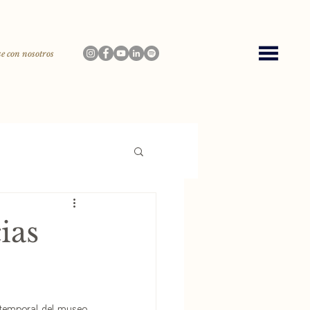
e con nosotros
cias
 temporal del museo 