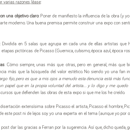
 varias razones, léase
:
on una objetivo claro
: Poner de manifiesto la influencia de la obra (y yo
arte moderno. Una buena premisa permite construir una expo con sentido 
: Dividida en 5 salas que agrupa en cada una de ellas artistas que ha
 etapas pictóricas de Picasso (Guernica, cubismo, época azul, época ro
ras
: Cómo siempre, unas más que otras, pero en general, más que bien
ncia más que la búsqueda del valor estético. No siendo yo una fan inc
argo fijo, pero es que a mis ojos a menudo esta denuncia está más fun
un papel que en la propia voluntad del artista... y lo digo y me quedo 
scursos que defienden las obras de esta expo si que me los he creído.
isertación extensísima sobre Picasso el artista, Picasso el hombre, Pica
 de este post ni de lejos soy yo una experta en el tema (aunque yo por op
e post dar las gracias a Ferran por la sugerencia. Así que, dicho queda, g