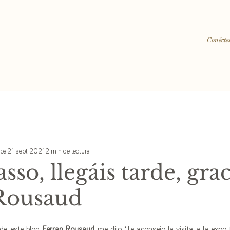
Conéctes
lba
21 sept 2021
2 min de lectura
asso, llegáis tarde, gra
Rousaud
e este blog, 
Ferran Rousaud,
 me dijo “Te aconsejo la visita a la expo