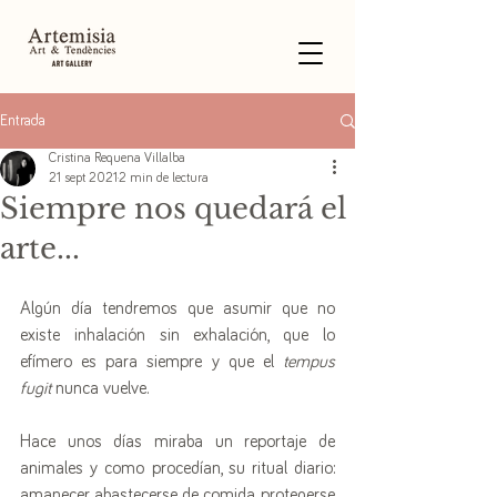
Entrada
Cristina Requena Villalba
21 sept 2021
2 min de lectura
Siempre nos quedará el
arte...
Algún día tendremos que asumir que no 
existe inhalación sin exhalación, que lo 
efímero es para siempre y que el 
tempus 
fugit
 nunca vuelve. 
Hace unos días miraba un reportaje de 
animales y como procedían, su ritual diario: 
amanecer, abastecerse de comida, protegerse 