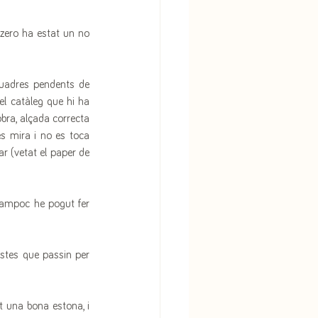
 zero ha estat un no 
uadres pendents de 
l catàleg que hi ha 
bra, alçada correcta 
es mira i no es toca 
ar (vetat el paper de 
tampoc he pogut fer 
istes que passin per 
 una bona estona, i 