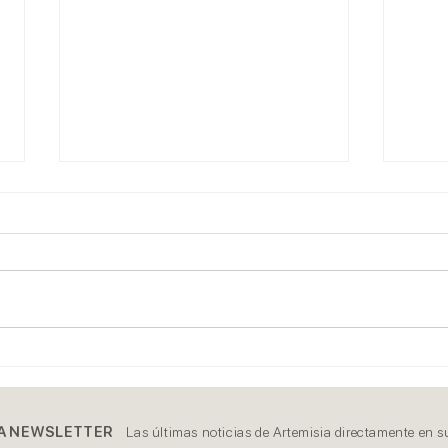
2020
2021, esto no acaba aquí
A NEWSLETTER
Las últimas noticias de Artemisia directamente en s