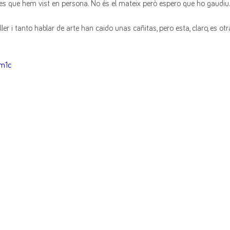
res que hem vist en persona. No és el mateix però espero que ho gaudiu.
ller i tanto hablar de arte han caido unas cañitas, pero esta, claro, es otra
zm1c