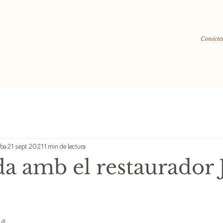
Conéctes
lba
21 sept 2021
1 min de lectura
da amb el restaurador 
l.