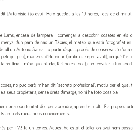
dit l’Artemisia i jo avui.  Hem quedat a les 19 hores, i des de el minut
 llums, encesa de làmpara i començar a descobrir cosetes en els q
 menys d’un pam de nas un Tàpies, el mateix que està fotografiat en e
etall un Antonio Saura. I a partir d’aquí...procés de conservació d’una o
peti qui peti), maneres d’il·luminar (ombra sempre avall), perquè l’art 
, la brutícia... m’ha quedat clar, l’art no es toca), com envelar  i transport
coses, no puc però, m’han dit “secreto profesional”, motiu per el qual 
els seus propietaris, sense drets d’imatge, no hi ha foto possible. 
aer i una oportunitat d’or per aprendre, aprendre molt.  Els propers art
ats amb els meus nous coneixements.
s per TV3 fa un temps. Aquest ha estat el taller on avui hem passat