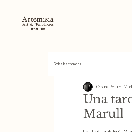
Todas las entradas
Cristina Requena Villa
Una tar
Marull
Una tarda amb Jesús Marul