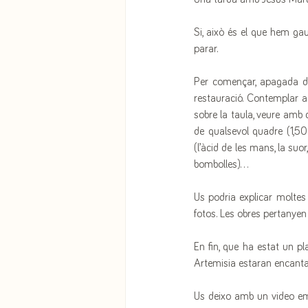
Si, això és el que hem gau
parar. 
Per començar, apagada de
restauració. Contemplar a
sobre la taula, veure amb d
de qualsevol quadre (1,50 
(l’àcid de les mans, la suor
bombolles)...
Us podria explicar moltes 
fotos. Les obres pertanyen 
En fin, que ha estat un pl
Artemisia estaran encant
Us deixo amb un video emè