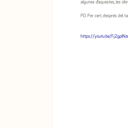
algunes d’aquestes, les ob
PD. Per cert, després del ta
https://youtu.be/Fj2gplN