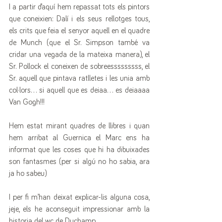
I a partir d’aquí hem repassat tots els pintors 
que coneixien: Dalí i els seus rellotges tous, 
els crits que feia el senyor aquell en el quadre 
de Munch (que el Sr. Simpson també va 
cridar una vegada de la mateixa manera), el 
Sr. Pollock el coneixen de sobreesssssssss, el 
Sr. aquell que pintava ratlletes i les unia amb 
col·lors... si aquell que es deiaa... es deiaaaa 
Van Gogh!!!
Hem estat mirant quadres de llibres i quan 
hem arribat al Guernica el Marc ens ha 
informat que les coses que hi ha dibuixades 
son fantasmes (per si algú no ho sabia, ara 
ja ho sabeu)
I per fi m’han deixat explicar-lis alguna cosa, 
jeje, els he aconseguit impressionar amb la 
historia del wc de Duchamp.