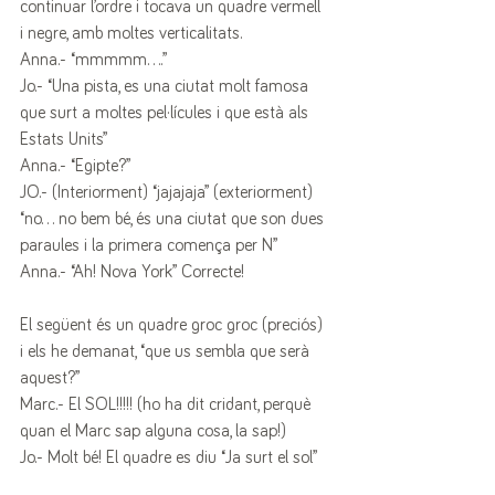
continuar l’ordre i tocava un quadre vermell  
i negre, amb moltes verticalitats.
Anna.- “mmmmm….”
Jo.- “Una pista, es una ciutat molt famosa 
que surt a moltes pel·lícules i que està als 
Estats Units”
Anna.- “Egipte?”
JO.- (Interiorment) “jajajaja” (exteriorment) 
“no… no bem bé, és una ciutat que son dues 
paraules i la primera comença per N”
Anna.- “Ah! Nova York” Correcte!
El següent és un quadre groc groc (preciós) 
i els he demanat, “que us sembla que serà 
aquest?”
Marc.- El SOL!!!!! (ho ha dit cridant, perquè 
quan el Marc sap alguna cosa, la sap!)
Jo.- Molt bé! El quadre es diu “Ja surt el sol”