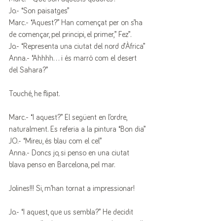
Jo.- “Son paisatges”
Marc.- “Aquest?” Han començat per on s’ha 
de començar, pel principi, el primer,” Fez”.
Jo.- “Representa una ciutat del nord d’Àfrica”
Anna.- “Ahhhh… i és marró com el desert 
del Sahara?”
Touché, he flipat. 
Marc.- “I aquest?” El següent en l’ordre, 
naturalment. Es referia a la pintura “Bon dia”
JO.- “Mireu, és blau com el cel”
Anna.- Doncs jo, si penso en una ciutat 
blava penso en Barcelona, pel mar.
Jolines!!! Si, m’han tornat a impressionar!
Jo.- “I aquest, que us sembla?” He decidit 