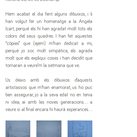
Hem acabat el dia fent alguns dibuixos, i li 
han volgut fer un homenatge a la Angela 
Icart, perquè els hi han agradat molt tots els 
colors del seus quadres. I han fet aquestes 
“còpies” que (ejem) m’han dedicat a mi, 
perquè jo soc molt simpàtica, els agrada 
molt que els expliqui coses i han decidit que 
tornaran a veure’m la setmana que ve.
Us deixo amb els dibuixos d’aquests 
artistassos que m’han enamorat, us ho puc 
ben assegurar, jo a la seva edat no en tenia 
ni idea, ai amb les noves generacions... a 
veure si al final encara hi haurà esperances...