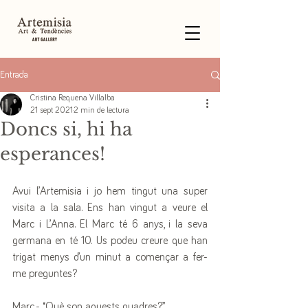
Entrada
Cristina Requena Villalba
21 sept 2021
2 min de lectura
Doncs si, hi ha
esperances!
Avui l’Artemisia i jo hem tingut una super 
visita a la sala. Ens han vingut a veure el 
Marc i L’Anna. El Marc té 6 anys, i la seva 
germana en té 10. Us podeu creure que han 
trigat menys d’un minut a començar a fer-
me preguntes? 
Marc.- “Què son aquests quadres?”