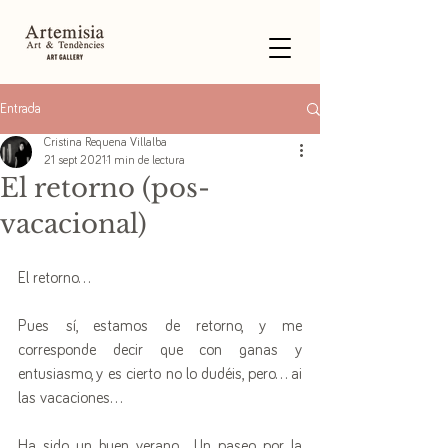
Entrada
Cristina Requena Villalba
21 sept 2021
1 min de lectura
El retorno (pos-
vacacional)
El retorno…
Pues sí, estamos de retorno, y me 
corresponde decir que con ganas y 
entusiasmo, y es cierto no lo dudéis, pero… ai 
las vacaciones… 
Ha sido un buen verano.  Un paseo por la 