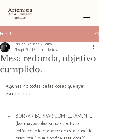
Entrada
Cristina Requena Villalba
21 sept 2021
2 min de lectura
Mesa redonda, objetivo
cumplido.
Algunas, no todas, de las cosas que ayer 
escuchamos
BORRAR, BORRAR COMPLETAMENTE 
(las mayúsculas simulan el tono 
enfático de la portavoz de esta frase) la 
pregunta “¿qué significa esta obra?” 