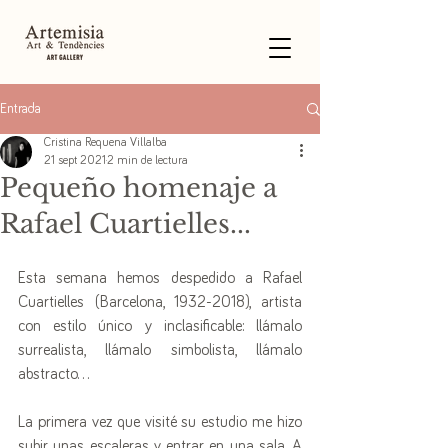
Entrada
Cristina Requena Villalba
21 sept 2021
2 min de lectura
Pequeño homenaje a
Rafael Cuartielles...
Esta semana hemos despedido a Rafael 
Cuartielles (Barcelona, 1932-2018), artista 
con estilo único y inclasificable: llámalo 
surrealista, llámalo simbolista, llámalo 
abstracto...  
La primera vez que visité su estudio me hizo 
subir unas escaleras y entrar en una sala. A 