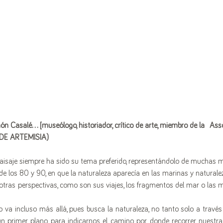
n Casalé... [museólogo, historiador, crítico de arte, miembro de la  Asso
O DE ARTEMISIA)
isaje siempre ha sido su tema preferido, representándolo de muchas m
 de los 80 y 90, en que la naturaleza aparecía en las marinas y naturale
otras perspectivas, como son sus viajes, los fragmentos del mar o las m
 va incluso más allá, pues busca la naturaleza, no tanto solo a través 
 primer plano para indicarnos el camino por donde recorrer nuestra 