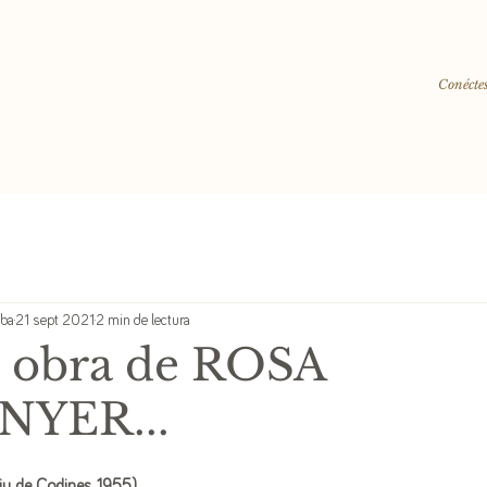
Conéctes
lba
21 sept 2021
2 min de lectura
a obra de ROSA
YER...
u de Codines, 1955)