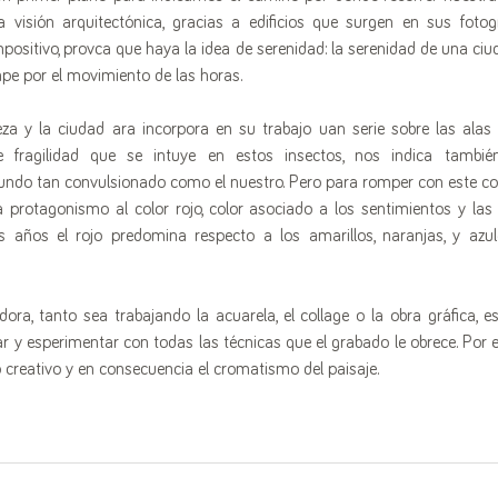
a visión arquitectónica, gracias a edificios que surgen en sus foto
positivo, provca que haya la idea de serenidad: la serenidad de una ciu
ompe por el movimiento de las horas. 
eza y la ciudad ara incorpora en su trabajo uan serie sobre las alas
e fragilidad que se intuye en estos insectos, nos indica también
undo tan convulsionado como el nuestro. Pero para romper con este co
da protagonismo al color rojo, color asociado a los sentimientos y las 
años el rojo predomina respecto a los amarillos, naranjas, y azul
ora, tanto sea trabajando la acuarela, el collage o la obra gráfica, es
uar y esperimentar con todas las técnicas que el grabado le obrece. Por e
creativo y en consecuencia el cromatismo del paisaje.