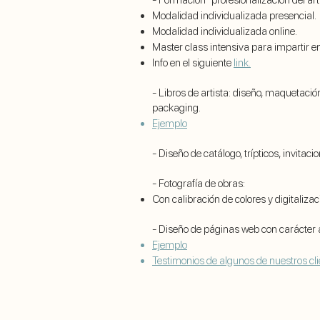
- Formación "profesionalización del arti
Modalidad individualizada presencial.
Modalidad individualizada online.
Master class intensiva para impartir en
Info en el siguiente
link.
- Libros de artista: diseño, maquetaci
packaging.
Ejemplo
- Diseño de catálogo, trípticos, invitaci
- Fotografía de obras:
Con calibración de colores y digitaliz
- Diseño de páginas web con carácter ar
Ejemplo
Testimonios de algunos de nuestros cl