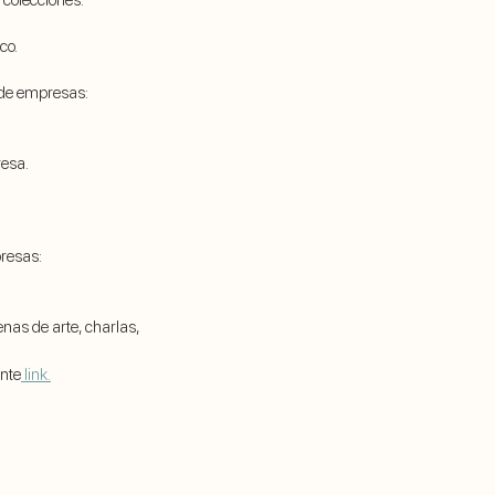
 colecciones.
co.
o de empresas:
resa.
resas:
cenas de arte, charlas,
ente
link.