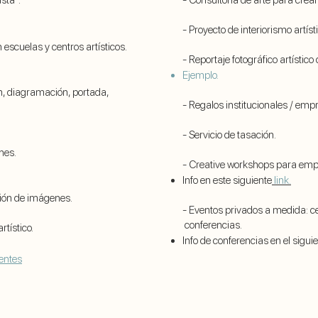
sta":
- Consultoría de arte para crear
- Proyecto de interiorismo artísti
 escuelas y centros artísticos.
- Reportaje fotográfico artístic
Ejemplo
.
ón, diagramación, portada,
- Regalos institucionales / emp
- Servicio de tasación.
ones.
- Creative workshops para emp
Info en este siguiente
link.
ación de imágenes.
- Eventos privados a medida: 
conferencias.
tístico.
Info de conferencias en el sigui
ientes